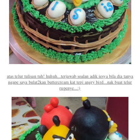
atas telur tulisan tuh! huhuh...terjawab soalan adik iesya bila dia tanya
ngape saya bulat2kan buttercream kat tepi angry bird...nak buat telur
rupenye...:)