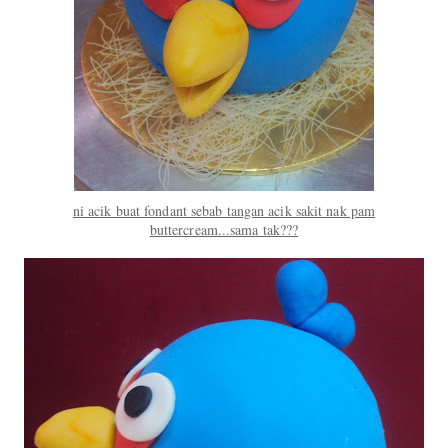
ni acik buat fondant sebab tangan acik sakit nak pam
buttercream...sama tak???