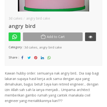
Kek Hantaran
3d cakes
angry bird cake
Same Day Delivery
angry bird
Location
Add to Cart
Category :
3d cakes
angry bird cake
Share :
Sha
Tw
Sha
Sha
Sha
re
eet
re
re
re
Kawan hubby order. semuanya nak angry bird.. Dia siap bagi
lakaran supaya hasil kerja acik sama dengan apa yang
dimahukan, bagus betul! Saya kan retired engineer... dengan
izin Allah sah sah la ianya menjadi... Umpama architect
memberikan gambo rumah yang cantek manakala civil
engineer yang merialitikannya kan???