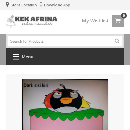
Store Location
Download App
0
My Wishlist
Menu
Home
Jenis Kek
Kek Kahwin
Kek Birthday
Kek Fondant 3d