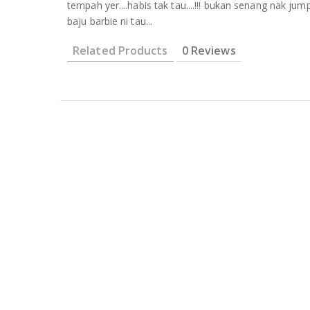
tempah yer....habis tak tau....!!! bukan senang nak jum
baju barbie ni tau...
Related Products
0 Reviews