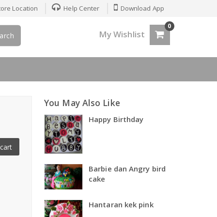
ore Location
Help Center
Download App
0
My Wishlist
arch
You May Also Like
Happy Birthday
cart
Barbie dan Angry bird
cake
Hantaran kek pink