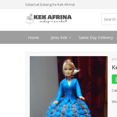
Selamat Datang ke Kek Afrina!
Home
Jenis Kek
Same Day Delivery
pr
K
Cat
Sha