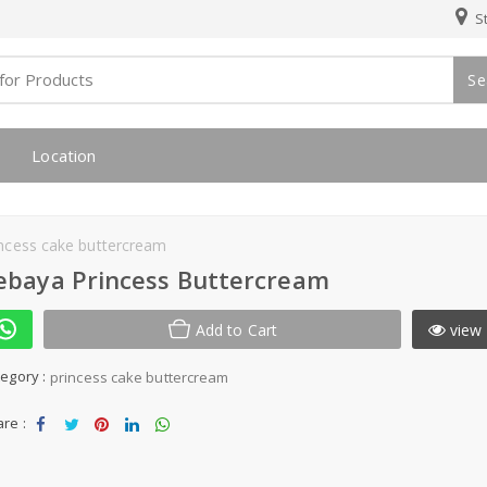
St
Se
Location
incess cake buttercream
ebaya Princess Buttercream
Add to Cart
view 
egory :
princess cake buttercream
re :
Sha
Tw
Sha
Sha
Sha
re
eet
re
re
re