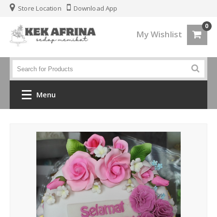
Store Location
Download App
0
My Wishlist
Menu
Home
Jenis Kek
Kek Kahwin
Kek Birthday
Kek Fondant 3d