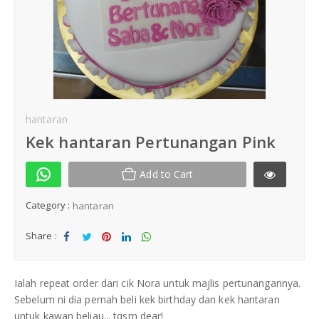
Kek Hantaran
Same Day Delivery
Location
hantaran
Kek hantaran Pertunangan Pink
Add to Cart
Category :
hantaran
Share :
Sha
Tw
Sha
Sha
Sha
re
eet
re
re
re
Ialah repeat order dari cik Nora untuk majlis pertunangannya.
Sebelum ni dia pernah beli kek birthday dan kek hantaran
untuk kawan beliau... tqsm dear!