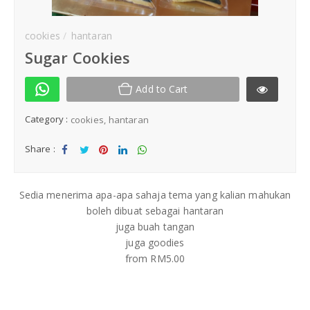
Kek Hantaran
cookies
hantaran
Sugar Cookies
Same Day Delivery
Location
Add to Cart
Category :
cookies
hantaran
Share :
Sha
Tw
Sha
Sha
Sha
re
eet
re
re
re
Sedia menerima apa-apa sahaja tema yang kalian mahukan
boleh dibuat sebagai hantaran
juga buah tangan
juga goodies
from RM5.00