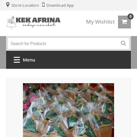
Store Location
Download App
0
My Wishlist
Menu
Home
Jenis Kek
Kek Kahwin
Kek Birthday
Kek Fondant 3d